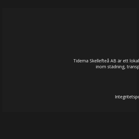
Tidema Skellefteå AB är ett lokal
inom städning, transp
Integritets