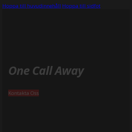
Hoppa till huvudinnehåll
Hoppa till sidfot
One Call Away
Kontakta Oss